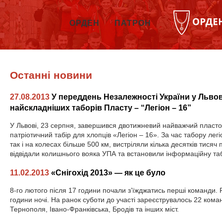
ОРДЕН
ПАТРОН
Останні новини
27.08.2013
У переддень Незалежності України у Льво
найскладніших таборів Пласту – “Легіон – 16”
У Львові, 23 серпня, завершився двотижневий найважчий пласто
патріотичний табір для хлопців «Легіон – 16». За час табору лег
так і на колесах більше 500 км, вистріляли кілька десятків тисяч
відвідали колишнього вояка УПА та встановили інформаційну та
11.02.2013
«Снігохід 2013» — як це було
8-го лютого після 17 години почали з’їжджатись перші команди. 
години ночі. На ранок суботи до участі зареєструвалось 22 коман
Тернополя, Івано-Франківська, Бродів та інших міст.