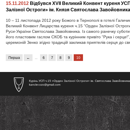
15.11.2012
Відбувся XVII Великий Конвент куреня УСП
Залізної Остроги» ім. Князя Святослава Завойовник
10 – 11 листопада 2012 року Божого в Тернополі в готелі Галичи
Великий Конвент Лицарства куреня ч.15 “Орден Залізної Остроги
Руси-України Святослава Завойовника. Із самого ранечку суботи
його пластовим гаслом СКОБ та курінним привіто “Рука і серце!
церемоній Зенко згідно традицій закликав приятелів серця до св
Перша
←
...
6
7
8
9
10
Курінь УСП ч.15 «Орден Залізної Остроги» ім. Святослава Завойовника
kancler.ozo@gmail.com