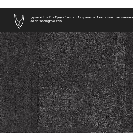
Курінь УСП ч.15 «Орден Залізної Остроги» ім. Святослава Завойовника
kancler.ozo@gmail.com