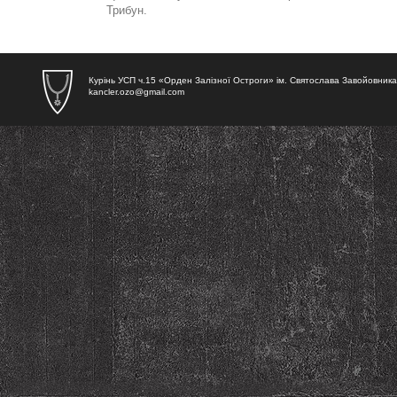
Трибун
.
Курінь УСП ч.15 «Орден Залізної Остроги» ім. Святослава Завойовника
kancler.ozo@gmail.com